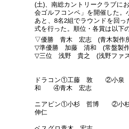
(土)、南総カントリークラブにお
会ゴルフコンペ」を開催した。
あと、8名2組でラウンドを回っ
式を行った。順位・各賞は以下
▽優勝 青木 宏志 (青木製
▽準優勝 加藤 清和 (常盤
▽三位 浅野 貴之 (浅野ファ
ドラコン①工藤 敦 ②小泉
和 ④青木 宏志
ニアピン①小杉 哲博 ②
伸仁
ベスグロ青木 宏志