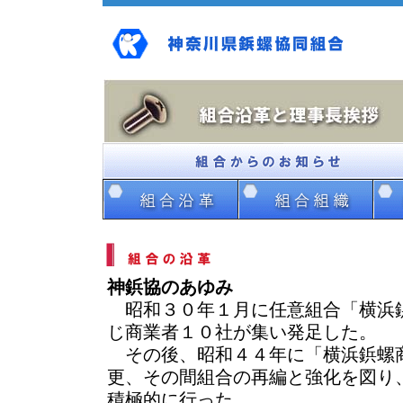
神鋲協のあゆみ
昭和３０年１月に任意組合「横浜
じ商業者１０社が集い発足した。
その後、昭和４４年に「横浜鋲螺
更、その間組合の再編と強化を図り
積極的に行った。