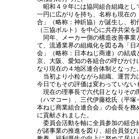
昭和４９年には協同組合組織とし
一円に広がりを持ち、名称も現在の
合」（略称：神鋲協）が誕生し、初
（三協ボルト）を中心に共存共栄を
同年、メーカー側の構造改善事業
て、流通業界の組織化を図る為「日
会」（略称：日本ねじ商連）の結成
京、大阪、愛知の各組合の呼びかけ
なり現在の４地区連合体制となった
当初より小粒ながら組織、運営力
今日でもその評価は変わっていない
現在の理事長で六代目となりその
（ハマコー）、三代伊藤稔氏（平塚
本ねじ商業組合連合会」の会長を務
に貢献されました。
委員会活動を軸に全員参加の組合
が諸事業の推進を図り、組合員並び
教養、福利厚生の向上に努めて居り