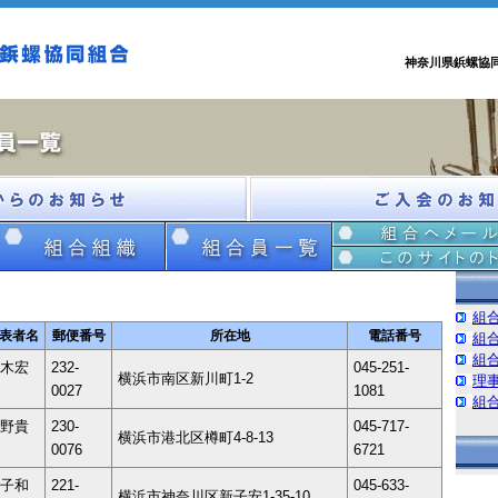
神奈川県鋲螺協
組
表者名
郵便番号
所在地
電話番号
組
組
木宏
232-
045-251-
横浜市南区新川町1-2
理
0027
1081
組
野貴
230-
045-717-
横浜市港北区樽町4-8-13
0076
6721
子和
221-
045-633-
横浜市神奈川区新子安1-35-10