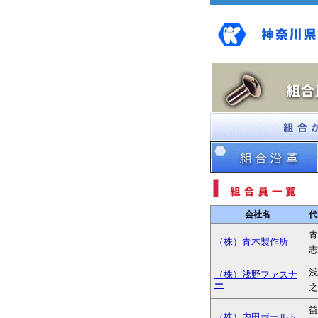
会社名
代
青
（株）青木製作所
志
浅
（株）浅野ファスナ
ー
之
益
（株）内田ボールト