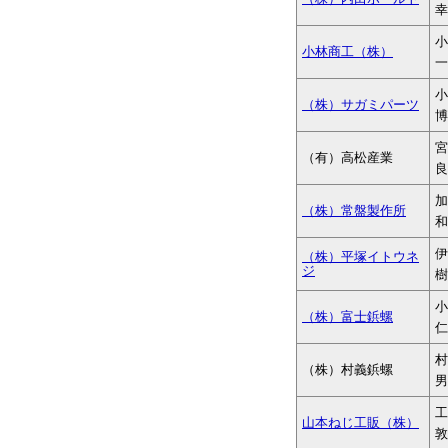
幸
小
小林商工（株）
一
小
（株）サガミパーツ
博
宮
（有）高松産業
良
加
（株）常盤製作所
和
伊
（株）平塚イトウネ
ジ
樹
小
（株）富士鋲螺
仁
村
（株）村義鋲螺
男
山本ねじ工販（株）
敦