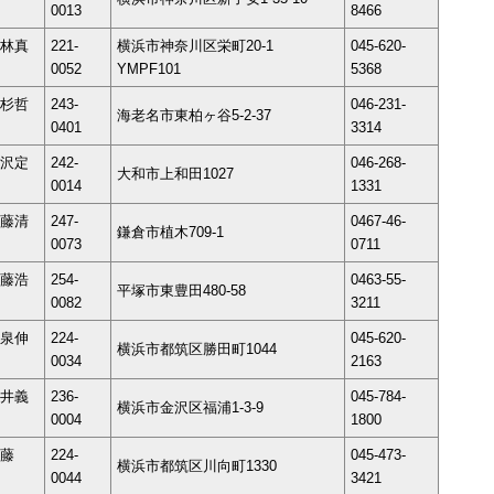
0013
8466
林真
221-
横浜市神奈川区栄町20-1
045-620-
0052
YMPF101
5368
杉哲
243-
046-231-
海老名市東柏ヶ谷5-2-37
0401
3314
沢定
242-
046-268-
大和市上和田1027
0014
1331
藤清
247-
0467-46-
鎌倉市植木709-1
0073
0711
藤浩
254-
0463-55-
平塚市東豊田480-58
0082
3211
泉伸
224-
045-620-
横浜市都筑区勝田町1044
0034
2163
井義
236-
045-784-
横浜市金沢区福浦1-3-9
0004
1800
工藤
224-
045-473-
横浜市都筑区川向町1330
0044
3421